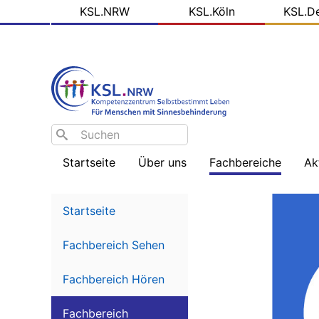
KSL
Direkt
KSL.NRW
KSL.Köln
KSL.D
zum
Domains
Inhalt
Search
Startseite
Über uns
Fachbereiche
Ak
Willkommen
Sehbehinderung
Na
-
Startseite
Üb
Team
Hörbehinderung
–
Fachbereich Sehen
Schwerpunkt
Bl
Ziele
Gebärdensprache
de
KS
Fachbereich Hören
Arbeitsfelder
Hörbehinderung
–
So
Fachbereich