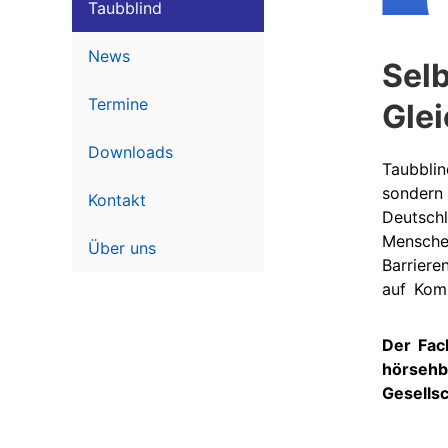
Schwerpunkt
Me
Taubblind
Projektpartner
Lautsprache
Ak
News
Sel
Geförderte
Taubblindheit
Te
Ausstattung
Termine
Gle
Recht
Ve
Te
Downloads
Taubblin
sondern 
Kontakt
Deutschl
Mensche
Über uns
Barriere
auf Komm
Der Fach
hörsehb
Gesells