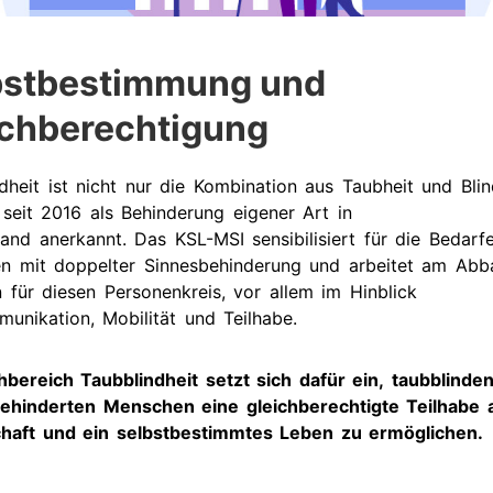
dien
tuelle
bstbestimmung und
rmine
ichberechtigung
rgangene
rmine
dheit ist nicht nur die Kombination aus Taubheit und Blin
seit 2016 als Behinderung eigener Art in
and anerkannt. Das KSL-MSI sensibilisiert für die Bedarf
n mit doppelter Sinnesbehinderung und arbeitet am Abb
n für diesen Personenkreis, vor allem im Hinblick
unikation, Mobilität und Teilhabe.
bereich Taubblindheit setzt sich dafür ein, taubblinde
ehinderten Menschen eine gleichberechtigte Teilhabe 
chaft und ein selbstbestimmtes Leben zu ermöglichen.