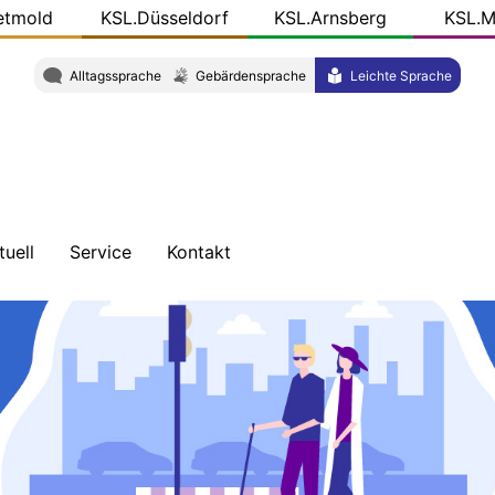
etmold
KSL.Düsseldorf
KSL.Arnsberg
KSL.M
Alltagssprache
Gebärdensprache
Leichte Sprache
tuell
Service
Kontakt
chrichten
Schulungen
Wegbeschreibung
ersicht
Veröffentlichungen
Team
og
r
KSL-
L.NRW
Konkret
ziale