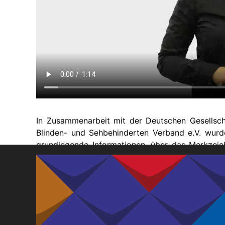
In Zusammenarbeit mit der Deutschen Gesellsc
Blinden- und Sehbehinderten Verband e.V. wurde 
grundlegende Informationen, über das Merkzeich
Antragsstellung des Schwerbehindertenausweise
Mit der Veröffentlichung des Bundesteilhabege
Merkzeichen TBl – taubblind – für taubblinde 
Damit ist ein wichtiger Schritt in Richtung sel
der UN-Konvention zu den Rechten von Mensche