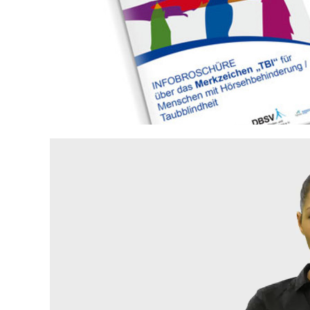
Ak
Geförderte
Taubblindheit
Te
Ausstattung
Recht
Ve
Te