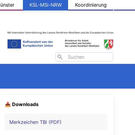
ünster
KSL-MSi-NRW
Koordinierung
Search
📥 Downloads
Merkzeichen TBl (PDF)