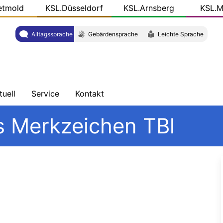
etmold
KSL.Düsseldorf
KSL.Arnsberg
KSL.M
Alltagssprache
Gebärdensprache
Leichte Sprache
tuell
Service
Kontakt
chrichten
Schulungen
Wegbeschreibung
s Merkzeichen TBl
ersicht
Veröffentlichungen
Team
og
r
KSL-
L.NRW
Konkret
ziale
dien