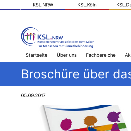
KSL
Direkt
KSL.NRW
KSL.Köln
KSL.D
zum
Domains
Inhalt
Startseite
Über uns
Fachbereiche
Ak
Willkommen
Sehbehinderung
Na
Broschüre über da
-
Üb
Team
Hörbehinderung
–
Schwerpunkt
Bl
05.09.2017
Ziele
Gebärdensprache
de
KS
Arbeitsfelder
Hörbehinderung
–
So
Schwerpunkt
Me
Projektpartner
Lautsprache