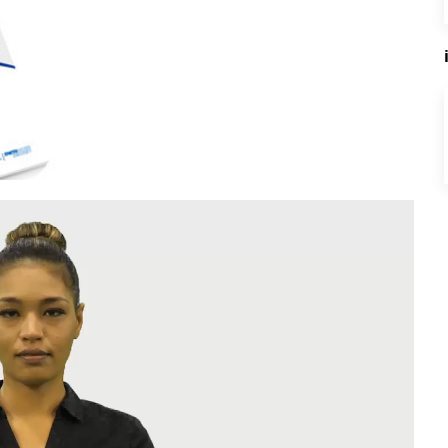
tuelle
rmine
rgangene
rmine