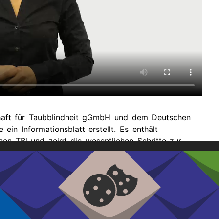
haft für Taubblindheit gGmbH und dem Deutschen
ein Informationsblatt erstellt. Es enthält
en TBl und zeigt die wesentlichen Schritte zur
s auf.
setzes (BTHG) im Bundesgesetzblatt wurde ein neues
Menschen im Schwerbehindertenausweis eingeführt.
bstbestimmte Teilhabe taubblinder Menschen, im Sinne
n mit Behinderung getan. Mit der Einführung des