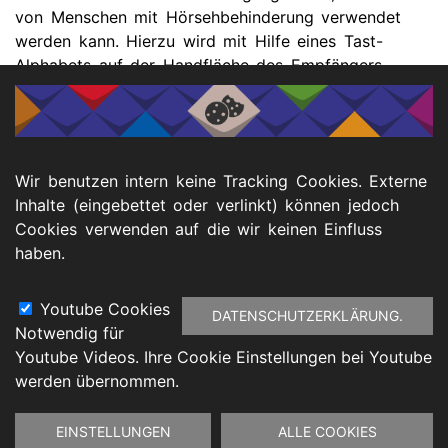
von Menschen mit Hörsehbehinderung verwendet
werden kann. Hierzu wird mit Hilfe eines Tast-
Alphabets auf der Handfläche des Empfängers
buchstabiert.
Wir benutzen intern keine Tracking Cookies. Externe
📥 Downloads
Inhalte (eingebettet oder verlinkt) können jedoch
Cookies verwenden auf die wir keinen Einfluss
haben.
Handzettel Lormalphabet (PDF)
Youtube Cookies
DATENSCHUTZERKLÄRUNG.
Notwendig für
Footer
Youtube Videos. Ihre Cookie Einstellungen bei Youtube
atenschutz
Barrierefreiheitserklärung
Impressu
werden übernommen.
Zustimmung
EINSTELLUNGEN
ALLE COOKIES
zurückziehen