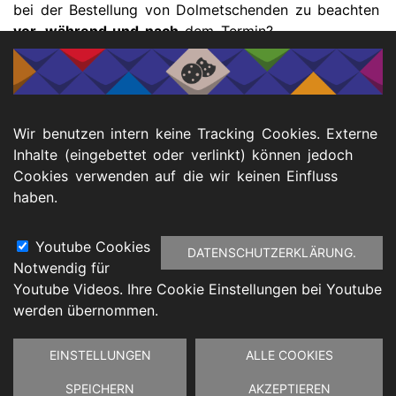
bei der Bestellung von Dolmetschenden zu beachten
vor, während und nach
dem Termin?
📥 Downloads
Wir benutzen intern keine Tracking Cookies. Externe
Inhalte (eingebettet oder verlinkt) können jedoch
Cookies verwenden auf die wir keinen Einfluss
PDF EUTB-Leitfaden zur barrierefreien
haben.
Kommunikation
Youtube Cookies
DATENSCHUTZERKLÄRUNG.
Notwendig für
Footer
Youtube Videos. Ihre Cookie Einstellungen bei Youtube
atenschutz
Barrierefreiheitserklärung
Impressu
werden übernommen.
Zustimmung
EINSTELLUNGEN
ALLE COOKIES
zurückziehen
SPEICHERN
AKZEPTIEREN