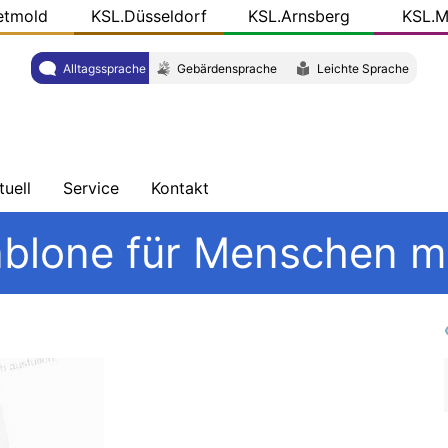
etmold
KSL.Düsseldorf
KSL.Arnsberg
KSL.M
Alltagssprache
Gebärdensprache
Leichte Sprache
tuell
Service
Kontakt
chrichten
Schulungen
Wegbeschreibung
ablone für Menschen m
ersicht
Veröffentlichungen
Team
og
r
KSL-
L.NRW
Konkret
ziale
dien