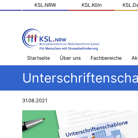
KSL
Direkt
KSL.NRW
KSL.Köln
KSL.D
zum
Domains
Inhalt
Startseite
Über uns
Fachbereiche
Ak
Willkommen
Sehbehinderung
Na
Unterschriftensch
-
Üb
Team
Hörbehinderung
–
Schwerpunkt
Bl
31.08.2021
Ziele
Gebärdensprache
de
KS
Arbeitsfelder
Hörbehinderung
–
So
Schwerpunkt
Me
Projektpartner
Lautsprache