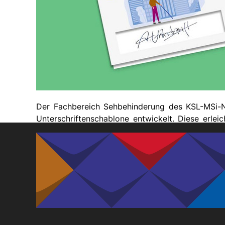
Ak
Geförderte
Taubblindheit
Te
Ausstattung
Recht
Ve
Te
Der Fachbereich Sehbehinderung des KSL-MSi-
Unterschriftenschablone entwickelt. Diese erle
das Unterschreiben in Dokumenten, Formularen 
Neben blinden und sehbehinderten Menschen so
Bürgerbüros, Ministerien und andere öffentlich
Veranstaltungen mit Teilnehmendenliste sind sie 
Sie wird kostenfrei zur Verfügung gestellt, bit