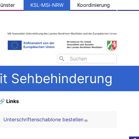
ünster
KSL-MSi-NRW
Koordinierung
Search
it Sehbehinderung
🔗 Links
Unterschriftenschablone bestellen