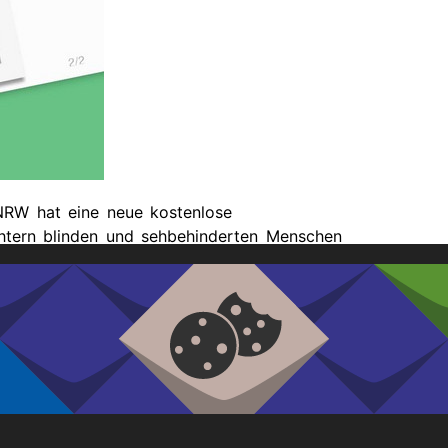
tuelle
rmine
rgangene
rmine
NRW hat eine neue kostenlose
ichtern blinden und sehbehinderten Menschen
oder Listen.
llten auch Beratungsstellen, Städte und Kommunen,
e Stellen die Schablonen vor Ort haben. Auch auf
ein wichtiges Hilfsmittel.
te schreiben Sie uns unter
info@ksl-msi-nrw.de