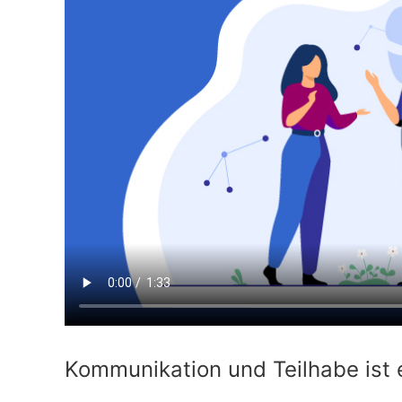
Ak
Geförderte
Taubblindheit
Te
Ausstattung
Recht
Ve
Te
Kommunikation und Teilhabe ist 