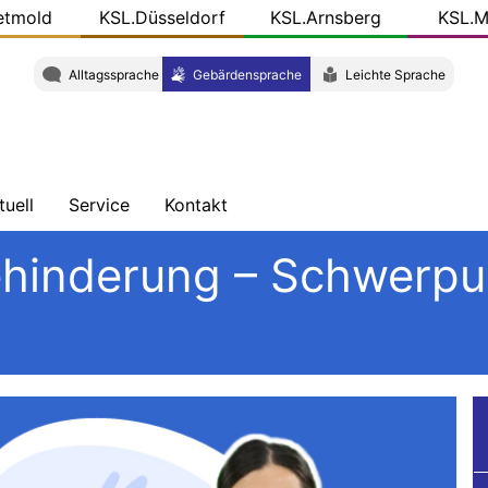
etmold
KSL.Düsseldorf
KSL.Arnsberg
KSL.M
Alltagssprache
Gebärdensprache
Leichte Sprache
tuell
Service
Kontakt
chrichten
Schulungen
Wegbeschreibung
ehinderung – Schwerpu
ersicht
Veröffentlichungen
Team
og
r
KSL-
L.NRW
Konkret
ziale
dien