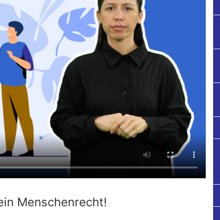
tuelle
rmine
rgangene
rmine
ein Menschenrecht!