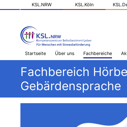
KSL
Direkt
KSL.NRW
KSL.Köln
KSL.D
zum
Domains
Inhalt
Startseite
Über uns
Fachbereiche
Ak
Willkommen
Sehbehinderung
Na
Fachbereich Hörb
-
Üb
Team
Hörbehinderung
Gebärdensprache
–
Schwerpunkt
Bl
Ziele
Gebärdensprache
de
KS
Arbeitsfelder
Hörbehinderung
–
So
Schwerpunkt
Me
Projektpartner
Lautsprache