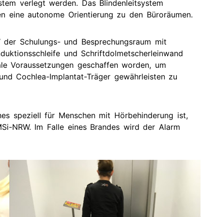
tem verlegt werden. Das Blindenleitsystem
tuelle
rmine
en eine autonome Orientierung zu den Büroräumen.
rgangene
 der Schulungs- und Besprechungsraum mit
rmine
nduktionsschleife und Schriftdolmetscherleinwand
male Voraussetzungen geschaffen worden, um
und Cochlea-Implantat-Träger gewährleisten zu
hes speziell für Menschen mit Hörbehinderung ist,
MSi-NRW. Im Falle eines Brandes wird der Alarm