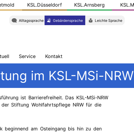
etmold
KSL.Düsseldorf
KSL.Arnsberg
KSL.M
Alltagssprache
Gebärdensprache
Leichte Sprache
tuell
Service
Kontakt
chrichten
Schulungen
Wegbeschreibung
attung im KSL-MSi-NRW
ersicht
Veröffentlichungen
Team
og
führung ist Barrierefreiheit. Das KSL-MSi-NRW
r
KSL-
L.NRW
Konkret
d der Stiftung Wohlfahrtspflege NRW für die
ziale
dien
k beginnend am Osteingang bis hin zu den