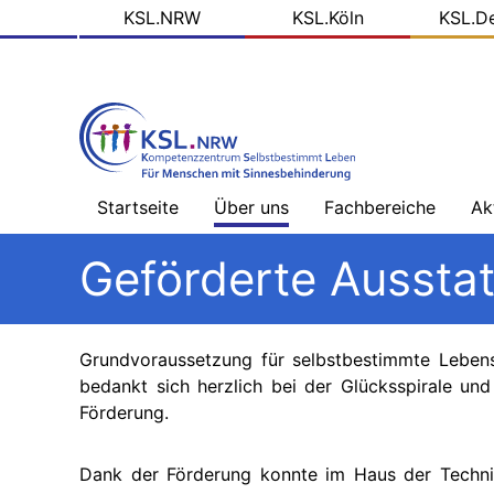
KSL
Direkt
KSL.NRW
KSL.Köln
KSL.D
zum
Domains
Inhalt
Startseite
Über uns
Fachbereiche
Ak
Willkommen
Sehbehinderung
Na
Geförderte Ausst
-
Üb
Team
Hörbehinderung
–
Schwerpunkt
Bl
Grundvoraussetzung für selbstbestimmte Lebens
Ziele
Gebärdensprache
de
KS
bedankt sich herzlich bei der Glücksspirale un
Förderung.
Arbeitsfelder
Hörbehinderung
–
So
Schwerpunkt
Me
Projektpartner
Lautsprache
Dank der Förderung konnte im Haus der Techni