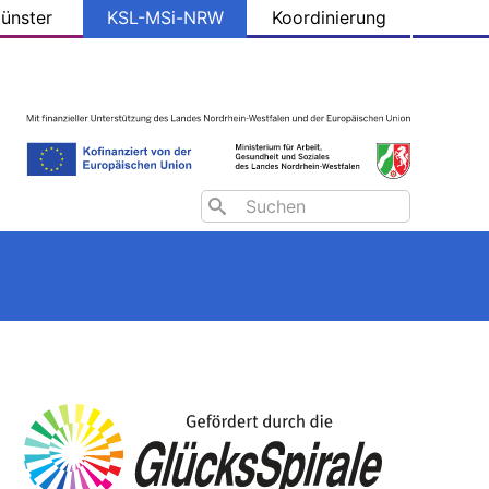
ünster
KSL-MSi-NRW
Koordinierung
Search