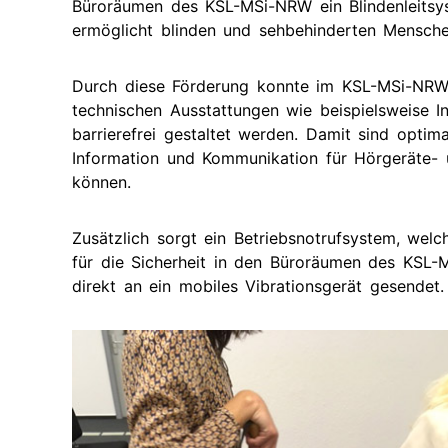
Büroräumen des KSL-MSi-NRW ein Blindenleitsys
Ak
Geförderte
Taubblindheit
Te
ermöglicht blinden und sehbehinderten Mensch
Ausstattung
Recht
Ve
Durch diese Förderung konnte im KSL-MSi-NRW
Te
technischen Ausstattungen wie beispielsweise I
barrierefrei gestaltet werden. Damit sind opti
Information und Kommunikation für Hörgeräte- 
können.
Zusätzlich sorgt ein Betriebsnotrufsystem, welc
für die Sicherheit in den Büroräumen des KSL-
direkt an ein mobiles Vibrationsgerät gesendet.