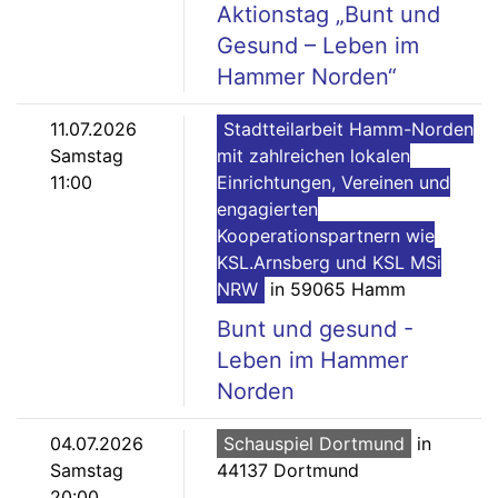
Aktionstag „Bunt und
Gesund – Leben im
Hammer Norden“
11.07.2026
Stadtteilarbeit Hamm-Norden
Samstag
mit zahlreichen lokalen
11:00
Einrichtungen, Vereinen und
engagierten
Kooperationspartnern wie
KSL.Arnsberg und KSL MSi
NRW
in 59065 Hamm
Bunt und gesund -
Leben im Hammer
Norden
04.07.2026
Schauspiel Dortmund
in
Samstag
44137 Dortmund
20:00