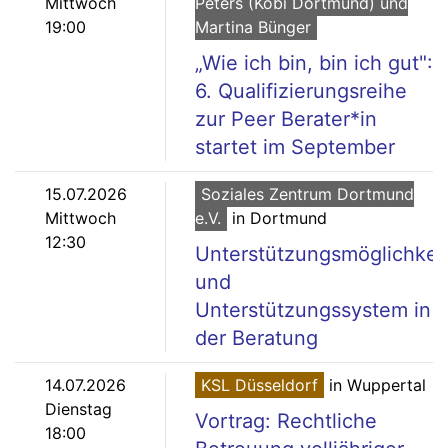
Mittwoch
Peters (Kobi Dortmund) und
19:00
Martina Bünger
„Wie ich bin, bin ich gut":
6. Qualifizierungsreihe
zur Peer Berater*in
startet im September
15.07.2026
Soziales Zentrum Dortmund
Mittwoch
e.V.
in Dortmund
12:30
Unterstützungsmöglichkei
und
Unterstützungssystem in
der Beratung
14.07.2026
KSL Düsseldorf
in Wuppertal
Dienstag
Vortrag: Rechtliche
18:00