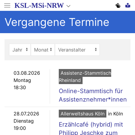
Direkt
KSL-MSi-NRW
zum
Inhalt
Vergangene Termine
03.08.2026
Assistenz-Stammtisch
Montag
Rheinland
18:30
Online-Stammtisch für
Assistenznehmer*innen
28.07.2026
Allerweltshaus Köln
in Köln
Dienstag
Erzählcafé (hybrid) mit
19:00
Philipp Jeschke zum