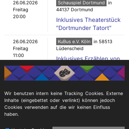
26.06.2026
Schauspiel Dortmund
in
Freitag
44137 Dortmund
20:00
Inklusives Theaterstück
"Dortmunder Tatort"
26.06.2026
KuBus e.V. Köln
in 58513
Freitag
Lüdenscheid
11:00
Inklusives Erzählen von
Geschichten: Workshop
in Lüdenscheid
25.06.2026
Theater Bamboo
in
Wir benutzen intern keine Tracking Cookies. Externe
Donnerstag
Wuppertal
Inhalte (eingebettet oder verlinkt) können jedoch
19:30
Raum Expedition -
Cookies verwenden auf die wir keinen Einfluss
Inklusives Schauspiel
haben.
Seitennummerierung
…
1
Seite
2
Seite
3
Seite
4
Seite
5
Seite
6
Seite
7
Seite
8
Seite
9
▶️
⏭️