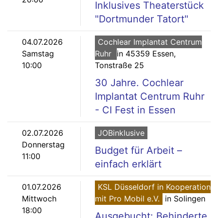
Inklusives Theaterstück
"Dortmunder Tatort"
04.07.2026
Cochlear Implantat Centrum
Samstag
Ruhr
in 45359 Essen,
10:00
Tonstraße 25
30 Jahre. Cochlear
Implantat Centrum Ruhr
- CI Fest in Essen
02.07.2026
JOBinklusive
Donnerstag
Budget für Arbeit –
11:00
einfach erklärt
01.07.2026
KSL Düsseldorf in Kooperation
Mittwoch
mit Pro Mobil e.V.
in Solingen
18:00
Ausgebucht: Behinderte