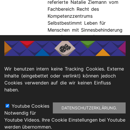
referierte Natalie Ziemann vom
Fachbereich Recht des
Kompetenzzentrums
Selbstbestimmt Leben für
Menschen mit Sinnesbehinderung
NRW (KSL-MSI-NRW) im Rahmen
einer Wochenendveranstaltung
des Blinden- und
Sehbehindertenverbandes
Nordrhein.
Wir benutzen intern keine Tracking Cookies. Externe
Inhalte (eingebettet oder verlinkt) können jedoch
weiter lesen
Cookies verwenden auf die wir keinen Einfluss
haben.
Seitennummerierung
1
Seite
2
▶️
⏭️
Youtube Cookies
DATENSCHUTZERKLÄRUNG.
Notwendig für
Footer
Youtube Videos. Ihre Cookie Einstellungen bei Youtube
atenschutz
Barrierefreiheitserklärung
Impressu
werden übernommen.