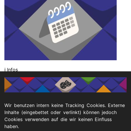
ℹ️ Infos
Dienstag, 17. November 2026, 16.00 - 19.00 Uhr
Veranstaltungsort:
Färberei Wuppertal
Wir benutzen intern keine Tracking Cookies. Externe
Peter-Hansen-Platz 1
Inhalte (eingebettet oder verlinkt) können jedoch
Wuppertal-Oberbarmen
Cookies verwenden auf die wir keinen Einfluss
haben.