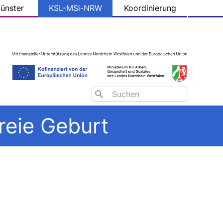
ünster
KSL-MSi-NRW
Koordinierung
Search
reie Geburt