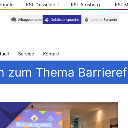
etmold
KSL.Düsseldorf
KSL.Arnsberg
KSL.M
Alltagssprache
Gebärdensprache
Leichte Sprache
tuell
Service
Kontakt
chrichten
Schulungen
Wegbeschreibung
n zum Thema Barrieref
ersicht
Veröffentlichungen
Team
og
r
KSL-
L.NRW
Konkret
ziale
dien