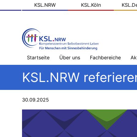
KSL
Direkt
KSL.NRW
KSL.Köln
KSL.D
zum
Domains
Inhalt
Startseite
Über uns
Fachbereiche
Ak
Willkommen
Sehbehinderung
Na
KSL.NRW referiere
-
Üb
Team
Hörbehinderung
–
Schwerpunkt
Bl
30.09.2025
Ziele
Gebärdensprache
de
KS
Arbeitsfelder
Hörbehinderung
–
So
Schwerpunkt
Me
Projektpartner
Lautsprache