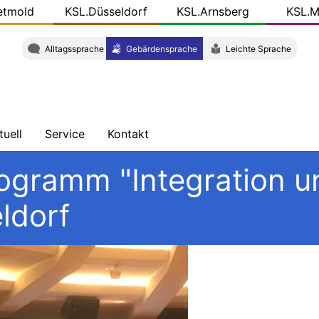
etmold
KSL.Düsseldorf
KSL.Arnsberg
KSL.M
Alltagssprache
Gebärdensprache
Leichte Sprache
tuell
Service
Kontakt
chrichten
Schulungen
Wegbeschreibung
ogramm "Integration 
ersicht
Veröffentlichungen
Team
ldorf
og
r
KSL-
L.NRW
Konkret
ziale
dien