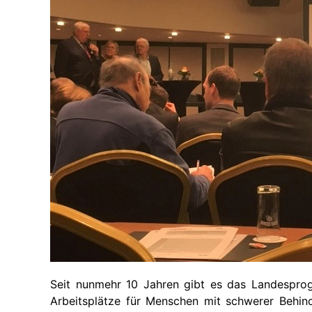
Ak
Geförderte
Taubblindheit
Te
Ausstattung
Recht
Ve
Te
Seit nunmehr 10 Jahren gibt es das Landesprog
Arbeitsplätze für Menschen mit schwerer Behin