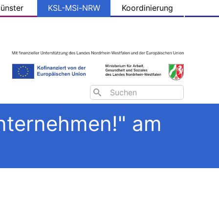
ünster
KSL-MSi-NRW
Koordinierung
Search
unternehmen!" am