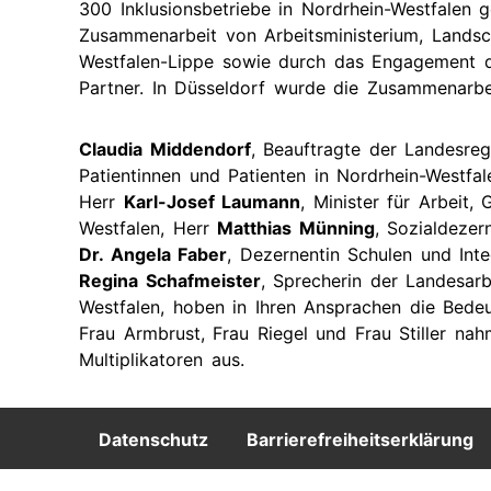
300 Inklusionsbetriebe in Nordrhein-Westfalen 
Zusammenarbeit von Arbeitsministerium, Lands
Westfalen-Lippe sowie durch das Engagement de
Partner. In Düsseldorf wurde die Zusammenarbeit
Claudia Middendorf
, Beauftragte der Landesre
Patientinnen und Patienten in Nordrhein-Westfale
Herr
Karl-Josef Laumann
, Minister für Arbeit
Westfalen, Herr
Matthias Münning
, Sozialdezer
Dr. Angela Faber
, Dezernentin Schulen und Int
Regina Schafmeister
, Sprecherin der Landesarb
Westfalen, hoben in Ihren Ansprachen die Bedeu
Frau Armbrust, Frau Riegel und Frau Stiller nah
Multiplikatoren aus.
Footer
Datenschutz
Barrierefreiheitserklärung