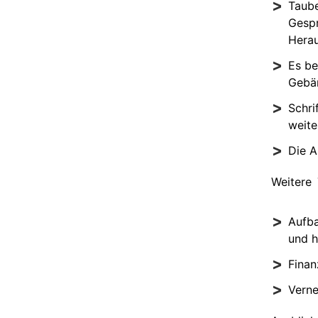
Taube
Gespr
Herau
Es be
Gebä
Schri
weite
Die A
Weitere
Aufba
und h
Finan
Verne