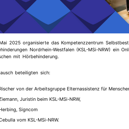
dien
tuelle
rmine
rgangene
rmine
Mai 2025 organisierte das Kompetenzzentrum Selbstbes
ehinderungen Nordrhein-Westfalen (KSL-MSi-NRW) ein Onl
schen mit Hörbehinderung.
usch beteiligten sich:
Rischer von der Arbeitsgruppe Elternassistenz für Mensche
Ziemann, Juristin beim KSL-MSi-NRW,
Herbing, Signcom
 Cebulla vom KSL-MSi-NRW.