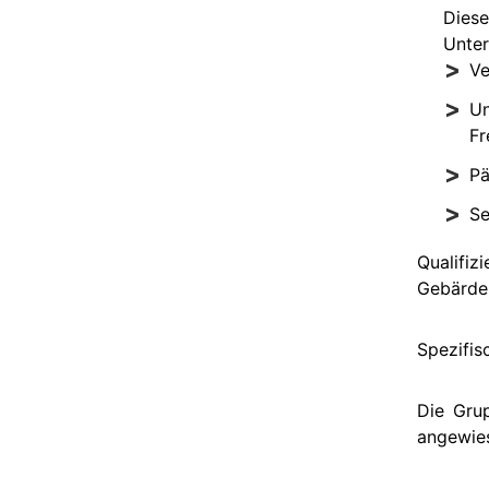
Diese
Unter
Ve
Un
Fr
Pä
Se
Qualifiz
Gebärde
Spezifis
Die Grup
angewies