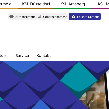
etmold
KSL.Düsseldorf
KSL.Arnsberg
KSL.M
Alltagssprache
Gebärdensprache
Leichte Sprache
tuell
Service
Kontakt
chrichten
Schulungen
Wegbeschreibung
ersicht
Veröffentlichungen
Team
og
r
KSL-
L.NRW
Konkret
ziale