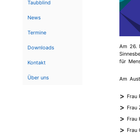
Schwerpunkt
Me
Taubblind
Projektpartner
Lautsprache
Ak
News
Geförderte
Taubblindheit
Te
Ausstattung
Termine
Recht
Ve
Te
Am 26. 
Downloads
Sinnesb
für Men
Kontakt
Über uns
Am Austa
Frau 
Frau 
Frau 
Frau