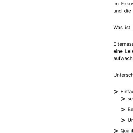
Im Fokus
und die 
Was ist 
Elternas
eine Lei
aufwach
Untersch
Einfa
se
Be
Un
Quali