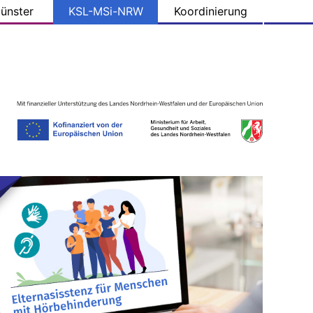
ünster
KSL-MSi-NRW
Koordinierung