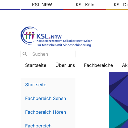
KSL
Direkt
KSL.NRW
KSL.Köln
KSL.D
zum
Domains
Inhalt
Search
Startseite
Über uns
Fachbereiche
Ak
Willkommen
Sehbehinderung
Na
-
Startseite
Üb
Team
Hörbehinderung
–
Fachbereich Sehen
Schwerpunkt
Bl
Ziele
Gebärdensprache
de
KS
Fachbereich Hören
Arbeitsfelder
Hörbehinderung
–
So
Fachbereich