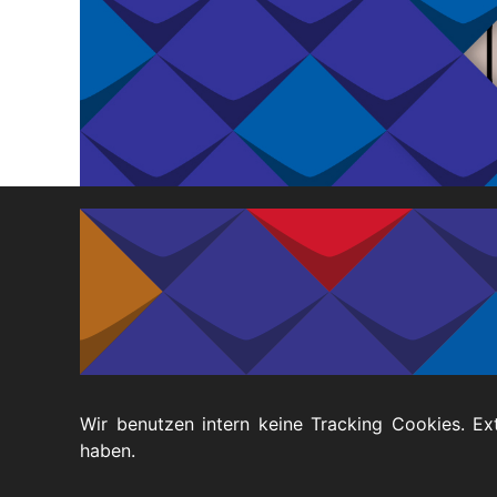
Ak
Geförderte
Taubblindheit
Te
Ausstattung
Recht
Ve
Te
Unsere Telefonnummern haben sich geändert.
Footer
Datenschutz
Barrierefreiheitserklärung
Wir benutzen intern keine Tracking Cookies. Ex
haben.