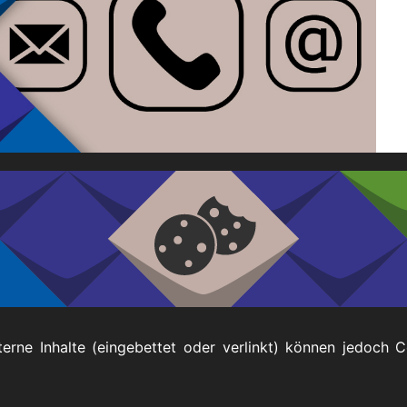
tuelle
rmine
rgangene
rmine
Impressum
terne Inhalte (eingebettet oder verlinkt) können jedoch 