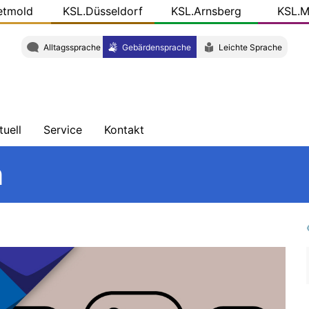
etmold
KSL.Düsseldorf
KSL.Arnsberg
KSL.M
Alltagssprache
Gebärdensprache
Leichte Sprache
tuell
Service
Kontakt
chrichten
Schulungen
Wegbeschreibung
n
ersicht
Veröffentlichungen
Team
og
r
KSL-
L.NRW
Konkret
ziale
dien