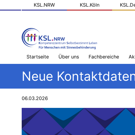
KSL
Direkt
KSL.NRW
KSL.Köln
KSL.D
zum
Domains
Inhalt
Startseite
Über uns
Fachbereiche
Ak
Willkommen
Sehbehinderung
Na
Neue Kontaktdate
-
Üb
Team
Hörbehinderung
–
Schwerpunkt
Bl
06.03.2026
Ziele
Gebärdensprache
de
KS
Arbeitsfelder
Hörbehinderung
–
So
Schwerpunkt
Me
Projektpartner
Lautsprache