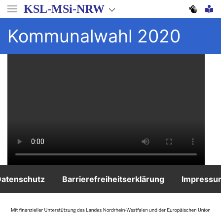
Direkt
KSL-MSi-NRW
zum
Inhalt
Kommunalwahl 2020
Footer
atenschutz
Barrierefreiheitserklärung
Impressu