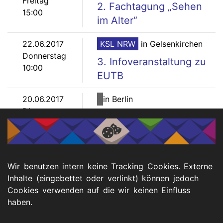
Freitag
2. Fachtagung „Sehen
15:00
im Alter“
22.06.2017
KSL NRW
in Gelsenkirchen
Donnerstag
3. Infoveranstaltung zu
10:00
EUTB
20.06.2017
in Berlin
Dienstag
Gebärdentalkrunde
10:00
Fingerzeig
Seitennummerierung
…
⏮️
◀️
Seite
75
Seite
76
Seite
77
Seite
78
Seite
79
Seite
80
Seite
81
82
Wir benutzen intern keine Tracking Cookies. Externe
Seite
83
▶️
⏭️
Inhalte (eingebettet oder verlinkt) können jedoch
Cookies verwenden auf die wir keinen Einfluss
haben.
Menu