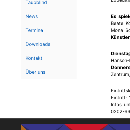
Expediti
Schwerpunkt
Me
Taubblind
Projektpartner
Lautsprache
Ak
News
Es spiel
Geförderte
Taubblindheit
Te
Beate Ko
Ausstattung
Termine
Mona Sc
Recht
Ve
Künstle
Te
Downloads
Dienstag
Kontakt
Hansen-
Donners
Über uns
Zentrum
Eintritt
Eintritt
Infos u
0202-6