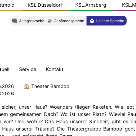
etmold
KSL.Düsseldorf
KSL.Arnsberg
KSL.M
Alltagssprache
Gebärdensprache
Leichte Sprache
tuell
Service
Kontakt
chrichten
Schulungen
Wegbeschreibung
6.2026
Theater Bamboo
6.2026
ersicht
Veröffentlichungen
Team
 sicher, unser Haus? Woanders fliegen Raketen. Wie lebt
og
r
KSL-
inem gemeinsamen Dach? Wo ist unser Platz? Wieviel Ra
L.NRW
Konkret
n wir? Und wofür? Das Haus unserer Kindheit, gibt es d
 Haus unserer Träume? Die Theatergruppe Bamboo geht
ziale