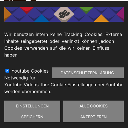
Menu
Footer
atenschutz
Barrierefreiheitserklärung
Impressu
Wir benutzen intern keine Tracking Cookies. Externe
Inhalte (eingebettet oder verlinkt) können jedoch
Cookies verwenden auf die wir keinen Einfluss
haben.
Youtube Cookies
DATENSCHUTZERKLÄRUNG.
Notwendig für
Youtube Videos. Ihre Cookie Einstellungen bei Youtube
werden übernommen.
Zustimmung
EINSTELLUNGEN
ALLE COOKIES
zurückziehen
SPEICHERN
AKZEPTIEREN