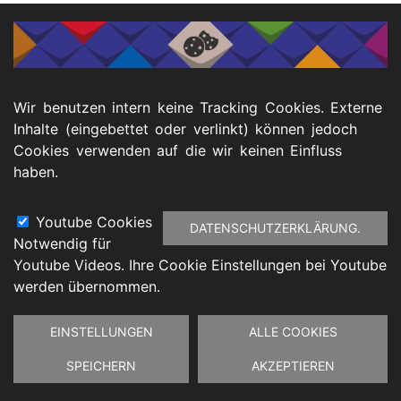
Menu
Footer
Wir benutzen intern keine Tracking Cookies. Externe
atenschutz
Barrierefreiheitserklärung
Impressu
Inhalte (eingebettet oder verlinkt) können jedoch
Cookies verwenden auf die wir keinen Einfluss
haben.
Youtube Cookies
DATENSCHUTZERKLÄRUNG.
Notwendig für
Youtube Videos. Ihre Cookie Einstellungen bei Youtube
werden übernommen.
Zustimmung
EINSTELLUNGEN
ALLE COOKIES
zurückziehen
SPEICHERN
AKZEPTIEREN