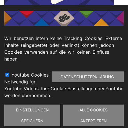
Downloads
Einladungsanschreiben iXNet-Inforveranstaltung
Wir benutzen intern keine Tracking Cookies. Externe
11.07.2024
Inhalte (eingebettet oder verlinkt) können jedoch
Cookies verwenden auf die wir keinen Einfluss
haben.
Menu
Youtube Cookies
DATENSCHUTZERKLÄRUNG.
Notwendig für
Footer
Youtube Videos. Ihre Cookie Einstellungen bei Youtube
atenschutz
Barrierefreiheitserklärung
Impressu
werden übernommen.
Zustimmung
EINSTELLUNGEN
ALLE COOKIES
zurückziehen
SPEICHERN
AKZEPTIEREN