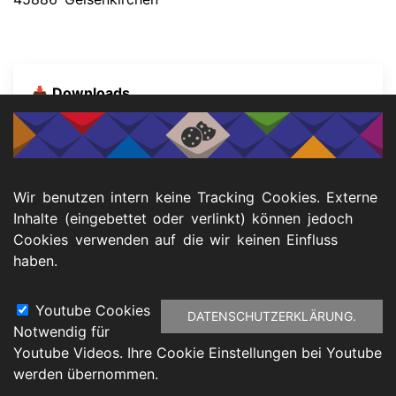
📥 Downloads
KSL-Konkret #3 Eltern mit Behinderung
(Stand:2020), Leichte Sprache
Wir benutzen intern keine Tracking Cookies. Externe
Inhalte (eingebettet oder verlinkt) können jedoch
Cookies verwenden auf die wir keinen Einfluss
haben.
Menu
Youtube Cookies
DATENSCHUTZERKLÄRUNG.
Notwendig für
Footer
Youtube Videos. Ihre Cookie Einstellungen bei Youtube
atenschutz
Barrierefreiheitserklärung
Impressu
werden übernommen.