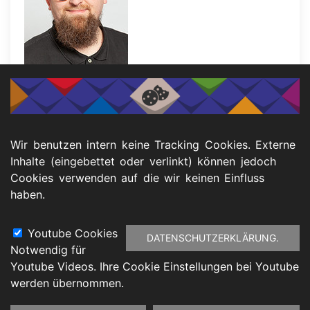
Julian Rohlfing
Fachbereich Sehbehinderung
Wir benutzen intern keine Tracking Cookies. Externe
Inhalte (eingebettet oder verlinkt) können jedoch
Telefon: 0201 125 167 02
Cookies verwenden auf die wir keinen Einfluss
E-Mail:
julian.rohlfing@ksl-msi-nrw.de
haben.
Youtube Cookies
DATENSCHUTZERKLÄRUNG.
Notwendig für
Footer
Youtube Videos. Ihre Cookie Einstellungen bei Youtube
atenschutz
Barrierefreiheitserklärung
Impressu
werden übernommen.