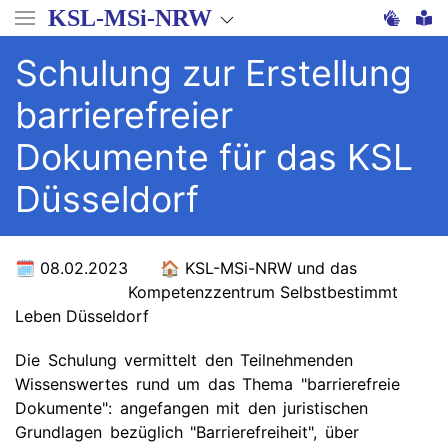
Direkt
KSL-MSi-NRW
zum
Inhalt
Schulung zur Erstellung
barrierefreier
Dokumente für das KSL
Düsseldorf
08.02.2023
KSL-MSi-NRW und das
Kompetenzzentrum Selbstbestimmt
Leben Düsseldorf
Die Schulung vermittelt den Teilnehmenden
Wissenswertes rund um das Thema "barrierefreie
Dokumente": angefangen mit den juristischen
Grundlagen bezüglich "Barrierefreiheit", über