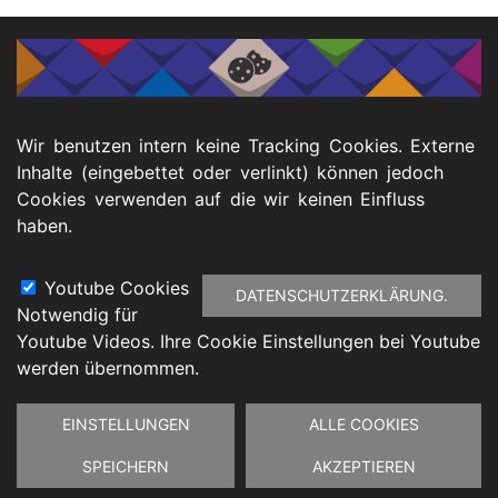
Wir benutzen intern keine Tracking Cookies. Externe
Inhalte (eingebettet oder verlinkt) können jedoch
Cookies verwenden auf die wir keinen Einfluss
haben.
Youtube Cookies
DATENSCHUTZERKLÄRUNG.
Notwendig für
Footer
Youtube Videos. Ihre Cookie Einstellungen bei Youtube
atenschutz
Barrierefreiheitserklärung
Impressu
werden übernommen.
Zustimmung
EINSTELLUNGEN
ALLE COOKIES
zurückziehen
SPEICHERN
AKZEPTIEREN