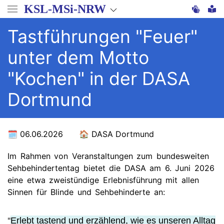
Direkt
KSL-MSi-NRW
zum
Inhalt
Tastführungen "Feuer"
unter dem Motto
"Kochen" in der DASA
Dortmund
06.06.2026
DASA Dortmund
Im Rahmen von Veranstaltungen zum bundesweiten
Sehbehindertentag bietet die DASA am 6. Juni 2026
eine etwa zweistündige Erlebnisführung mit allen
Sinnen für Blinde und Sehbehinderte an:
"
Erlebt tastend und erzählend, wie es unseren Alltag