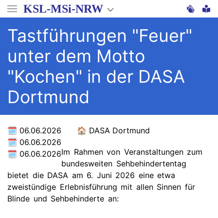
Direkt
KSL-MSi-NRW
zum
Inhalt
Tastführungen "Feuer"
unter dem Motto
"Kochen" in der DASA
Dortmund
06.06.2026
DASA Dortmund
06.06.2026
Im Rahmen von Veranstaltungen zum
06.06.2026
bundesweiten Sehbehindertentag
bietet die DASA am 6. Juni 2026 eine etwa
zweistündige Erlebnisführung mit allen Sinnen für
Blinde und Sehbehinderte an: