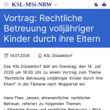
Direkt
KSL-MSi-NRW
zum
Inhalt
Vortrag: Rechtliche
Betreuung volljähriger
Kinder durch ihre Eltern
14.07.2026
KSL Düsseldorf
Das KSL.Düsseldorf lädt am Dienstag, den 14. Juli
2026 um 18.00 Uhr zu einem Vortrag zum Thema
"Rechtliche Betreuung volljähriger Kinder durch ihre
Eltern" in die Färberei nach Wuppertal ein.
Hans-Theo Jansen, ehrenamtlicher rechtlicher
Betreuer, referiert zu folgenden Themen:
- Elterliche Sorge und rechtliche Betreuung - Blick