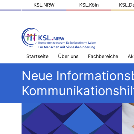
KSL
Direkt
KSL.NRW
KSL.Köln
KSL.D
zum
Domains
Inhalt
Startseite
Über uns
Fachbereiche
Ak
Willkommen
Sehbehinderung
Na
Neue Information
-
Üb
Team
Hörbehinderung
Kommunikationshil
–
Schwerpunkt
Bl
Ziele
Gebärdensprache
de
KS
Arbeitsfelder
Hörbehinderung
–
So
Schwerpunkt
Me
Projektpartner
Lautsprache