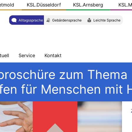
etmold
KSL.Düsseldorf
KSL.Arnsberg
KSL.M
Alltagssprache
Gebärdensprache
Leichte Sprache
tuell
Service
Kontakt
chrichten
Schulungen
Wegbeschreibung
sbroschüre zum Thema
ersicht
Veröffentlichungen
Team
fen für Menschen mit
og
r
KSL-
L.NRW
Konkret
ziale
dien