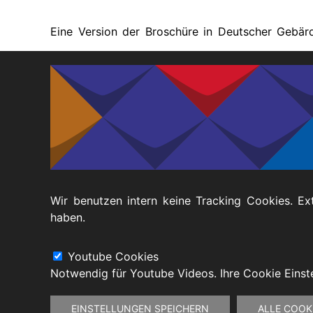
Eine Version der Broschüre in Deutscher Gebär
Wenn weiterführende Informationen gewünscht 
Natalie Ziemann, Fachbereich Recht des KSL-MS
Wir benutzen intern keine Tracking Cookies. Ex
haben.
Footer
Datenschutz
Barrierefreiheitserklärung
Youtube Cookies
Notwendig für Youtube Videos. Ihre Cookie Eins
Zustimmung
EINSTELLUNGEN SPEICHERN
ALLE COOK