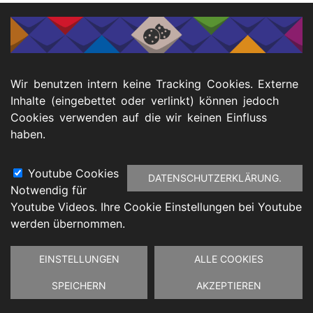
Zur Broschüre
Footer
Wir benutzen intern keine Tracking Cookies. Externe
atenschutz
Barrierefreiheitserklärung
Impressu
Inhalte (eingebettet oder verlinkt) können jedoch
Cookies verwenden auf die wir keinen Einfluss
haben.
Youtube Cookies
DATENSCHUTZERKLÄRUNG.
Notwendig für
Youtube Videos. Ihre Cookie Einstellungen bei Youtube
werden übernommen.
Zustimmung
EINSTELLUNGEN
ALLE COOKIES
zurückziehen
SPEICHERN
AKZEPTIEREN