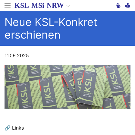
Direkt
KSL-MSi-NRW
zum
Inhalt
Neue KSL-Konkret
erschienen
11.09.2025
🔗 Links