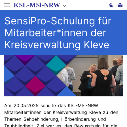
Direkt
KSL-MSi-NRW
zum
Inhalt
SensiPro-Schulung für
Mitarbeiter*innen der
Kreisverwaltung Kleve
Am 20.05.2025 schulte das KSL-MSI-NRW
Mitarbeiter*innen der Kreisverwaltung Kleve zu den
Themen Sehbehinderung, Hörbehinderung und
Taubblindheit. Ziel war es, das Bewusstsein für die