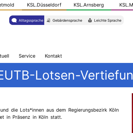
etmold
KSL.Düsseldorf
KSL.Arnsberg
KSL.M
Alltagssprache
Gebärdensprache
Leichte Sprache
tuell
Service
Kontakt
chrichten
Schulungen
Wegbeschreibung
 EUTB-Lotsen-Vertiefu
ersicht
Veröffentlichungen
Team
og
r
KSL-
L.NRW
Konkret
 und die Lots*innen aus dem Regierungsbezirk Köln
et in Präsenz in Köln statt.
ziale
dien