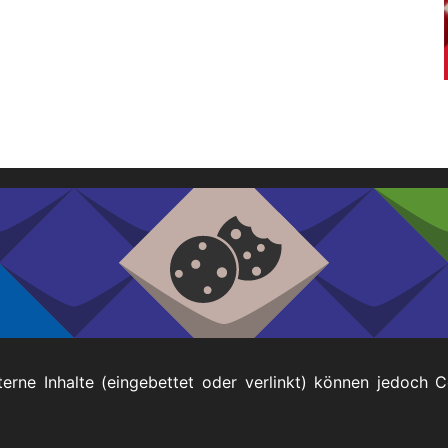
tuelle
rmine
rgangene
rmine
Impressum
terne Inhalte (eingebettet oder verlinkt) können jedoch 