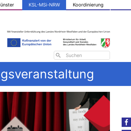
ünster
KSL-MSi-NRW
Koordinierung
Search
ngsveranstaltung