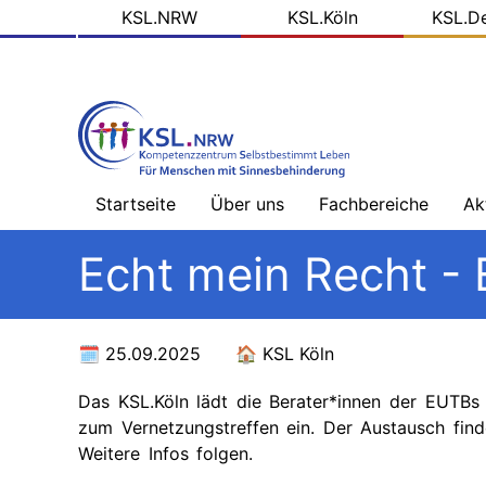
KSL
Direkt
KSL.NRW
KSL.Köln
KSL.D
zum
Domains
Inhalt
Startseite
Über uns
Fachbereiche
Ak
Willkommen
Sehbehinderung
Na
Echt mein Recht -
-
Üb
Team
Hörbehinderung
–
Schwerpunkt
Bl
25.09.2025
KSL Köln
Ziele
Gebärdensprache
de
KS
Das KSL.Köln lädt die Berater*innen der EUTBs
Arbeitsfelder
Hörbehinderung
zum Vernetzungstreffen ein. Der Austausch find
–
So
Schwerpunkt
Me
Weitere Infos folgen.
Projektpartner
Lautsprache