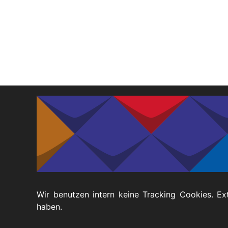
Ak
Geförderte
Taubblindheit
Te
Ausstattung
Recht
Ve
Te
Footer
Datenschutz
Barrierefreiheitserklärung
Wir benutzen intern keine Tracking Cookies. Ex
haben.