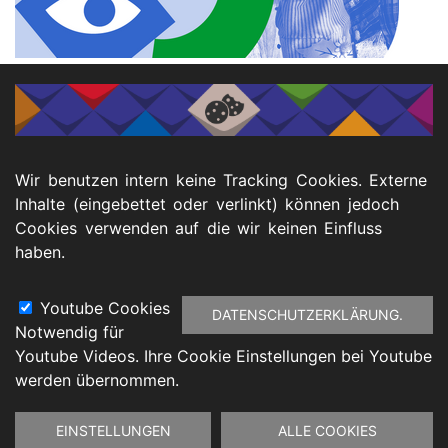
ℹ️ Infos
Freitag, 15. November 2024, 16.00 Uhr
Veranstaltungsort:
Wir benutzen intern keine Tracking Cookies. Externe
Begegnungsstätte Kastell
Inhalte (eingebettet oder verlinkt) können jedoch
Herrenstraße 2
Cookies verwenden auf die wir keinen Einfluss
47665 Sonsbeck
haben.
Youtube Cookies
DATENSCHUTZERKLÄRUNG.
Notwendig für
Footer
Youtube Videos. Ihre Cookie Einstellungen bei Youtube
atenschutz
Barrierefreiheitserklärung
Impressu
werden übernommen.
Zustimmung
EINSTELLUNGEN
ALLE COOKIES
zurückziehen