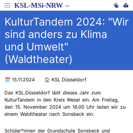
Direkt
KSL-MSi-NRW
zum
Inhalt
KulturTandem 2024: "Wir
sind anders zu Klima
und Umwelt"
(Waldtheater)
15.11.2024
KSL Düsseldorf
Das KSL.Düsseldorf lädt dieses Jahr zum
KulturTandem in den Kreis Wesel ein. Am Freitag,
den 15. November 2024 um 16.00 Uhr laden wir zu
einem Waldtheater nach Sonsbeck ein.
Schüler*innen der Grundschule Sonsbeck und