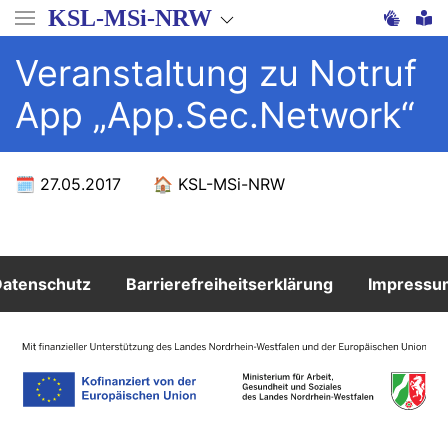
Direkt
KSL-MSi-NRW
zum
Inhalt
Veranstaltung zu Notruf
App „App.Sec.Network“
27.05.2017
KSL-MSi-NRW
Footer
atenschutz
Barrierefreiheitserklärung
Impressu