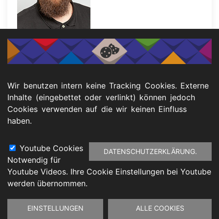
Julian Rohlfing
Fachbereich Sehbehinderung
Wir benutzen intern keine Tracking Cookies. Externe
Inhalte (eingebettet oder verlinkt) können jedoch
Telefon: 0201 125 167 02
Cookies verwenden auf die wir keinen Einfluss
E-Mail:
julian.rohlfing@ksl-msi-nrw.de
haben.
Youtube Cookies
DATENSCHUTZERKLÄRUNG.
Notwendig für
Footer
Youtube Videos. Ihre Cookie Einstellungen bei Youtube
atenschutz
Barrierefreiheitserklärung
Impressu
werden übernommen.
Zustimmung
EINSTELLUNGEN
ALLE COOKIES
zurückziehen