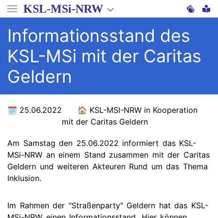
Direkt
KSL-MSi-NRW
zum
Inhalt
Informationsstand des
KSL-MSi mit der Caritas
Geldern
25.06.2022
KSL-MSI-NRW in Kooperation
mit der Caritas Geldern
Am Samstag den 25.06.2022 informiert das KSL-
MSi-NRW an einem Stand zusammen mit der Caritas
Geldern und weiteren Akteuren Rund um das Thema
Inklusion.
Im Rahmen der "Straßenparty" Geldern hat das KSL-
MSi-NRW einen Informationsstand. Hier können