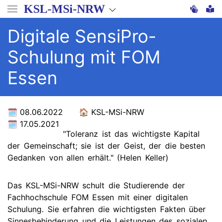
Direkt
KSL-MSi-NRW
zum
Inhalt
Digitale SensiPro-
Schulung mit FOM
Essen
08.06.2022
KSL-MSi-NRW
17.05.2021
"Toleranz ist das wichtigste Kapital
der Gemeinschaft; sie ist der Geist, der die besten
Gedanken von allen erhält." (Helen Keller)
Das KSL-MSi-NRW schult die Studierende der
Fachhochschule FOM Essen mit einer digitalen
Schulung. Sie erfahren die wichtigsten Fakten über
Sinnesbehinderung und die Leistungen des sozialen