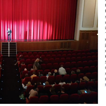
tuelle
rmine
rgangene
rmine