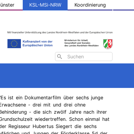
ünster
KSL-MSi-NRW
Koordinierung
Search
"Es ist ein Dokumentarfilm über sechs junge
Erwachsene - drei mit und drei ohne
Behinderung - die sich zwölf Jahre nach ihrer
Grundschulzeit wiedertreffen. Schon einmal hat
der Regisseur Hubertus Siegert die sechs
Mädchen und Jungen der Förderklasse 5d der