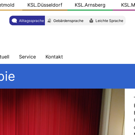
etmold
KSL.Düsseldorf
KSL.Arnsberg
KSL.M
Alltagssprache
Gebärdensprache
Leichte Sprache
tuell
Service
Kontakt
chrichten
Schulungen
Wegbeschreibung
pie
ersicht
Veröffentlichungen
Team
og
r
KSL-
L.NRW
Konkret
ziale
dien