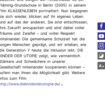
Fläming-Grundschule in Berlin (2005) in seinem
Film KLASSENLEBEN portraitiert. Nun begegnen
sie sich wieder, blicken auf ihr eigenes Leben
und auf das der anderen. Sie sind entschlossen,
ihre Zukunft anzupacken und sind dabei voller
Träume und Zweifel – und voller Respekt
miteinander. Die gemeinsame Schulzeit hat die
jungen Menschen geprägt, und wir erleben, wie
die Generation Y heute die Inklusion lebt. DIE
KINDER DER UTOPIE zeigt, wie vermeintlich
Stärkere und Schwächere in unserer
Gesellschaft miteinander kooperieren können –
sofern man ihnen die Möglichkeit gibt. Weitere
Infos zum Film:
http://www.diekinderderutopie.de/