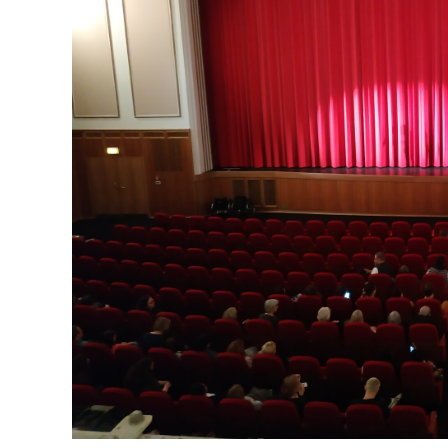
Ak
Geförderte
Taubblindheit
Te
Ausstattung
Recht
Ve
Te